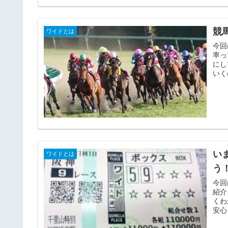
競
ワイドとは
今回
率っ
にし
いく
い
ワイドとは
う
今回
紹介
くわ
安心
るの