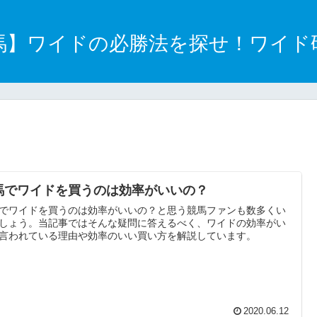
馬】ワイドの必勝法を探せ！ワイド
馬でワイドを買うのは効率がいいの？
でワイドを買うのは効率がいいの？と思う競馬ファンも数多くい
しょう。当記事ではそんな疑問に答えるべく、ワイドの効率がい
言われている理由や効率のいい買い方を解説しています。
2020.06.12